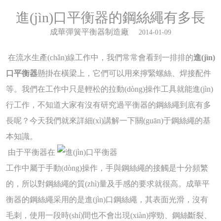
進(jìn)口平衡器的鋼絲繩有多長
成華彈簧平衡器制造廠
2014-01-09
在流水生產(chǎn)線工作中，我們常常會看到一排排的
進(jìn)
口平衡器
懸掛在橫梁上，它們可以用來擰緊螺絲、焊接配件
等。
我們在工作中只是輕松的拉動(dòng)操作工具就能進(jìn)
行工作，不知道大家有沒有研究過平衡器的鋼絲繩到底有多
長呢？今天我
們就來詳細(xì)講解一下關(guān)于鋼絲繩的基
本知識。
由于平衡器在
工作中屬于手動(dòng)操作，手與鋼絲繩的接觸是十分頻繁
的，所以對鋼絲繩的質(zhì)量及手感的要求就很高。
成華平
衡器的鋼絲繩采用的是進(jìn)口鋼絲繩，其表面光滑，沒有
毛刺，使用一段時(shí)間也不會出現(xiàn)擰勁、鋼絲斷裂、