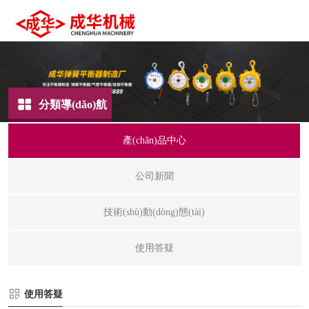
分類導(dǎo)航
產(chǎn)品中心
公司新聞
技術(shù)動(dòng)態(tài)
使用答疑
使用答疑