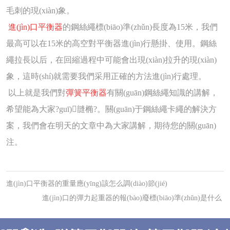
毛刺的
現(xiàn)象。
進(jìn)口平衡器
的鋼絲繩標(biāo)準(zhǔn)長度為15米，我們
最高可以在15米的高空對平衡器進(jìn)行懸掛、使用。鋼絲
繩拉長以后，在
回縮過程中可能會出現(xiàn)拉升的現(xiàn)
象，這時(shí)就需要我們采用正確的方法進(jìn)行處理。
以上就是我們對
彈簧平衡器
有關(guān)鋼絲繩知識的講解，
希望能為大家?guī)韼椭?。關(guān)于鋼絲繩卡繩的解決方
案，我們會
在明天的文章中為大家講解，期待您的關(guān)
注。
進(jìn)口平衡器的重量應(yīng)該怎么調(diào)節(jié)
進(jìn)口的彈力起重器的報(bào)廢標(biāo)準(zhǔn)是什么